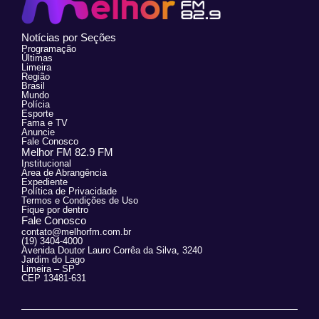
Notícias por Seções
Programação
Últimas
Limeira
Região
Brasil
Mundo
Polícia
Esporte
Fama e TV
Anuncie
Fale Conosco
Melhor FM 82.9 FM
Institucional
Área de Abrangência
Expediente
Política de Privacidade
Termos e Condições de Uso
Fique por dentro
Fale Conosco
contato@melhorfm.com.br
(19) 3404-4000
Avenida Doutor Lauro Corrêa da Silva, 3240
Jardim do Lago
Limeira – SP
CEP 13481-631