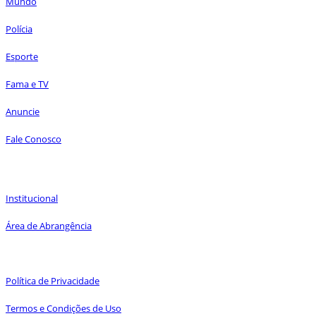
Mundo
Polícia
Esporte
Fama e TV
Anuncie
Fale Conosco
Melhor FM 82.9 FM
Institucional
Área de Abrangência
Expediente
Política de Privacidade
Termos e Condições de Uso