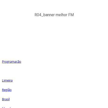
R04_banner melhor FM
Notícias por Seções
Programação
Últimas
Limeira
Região
Brasil