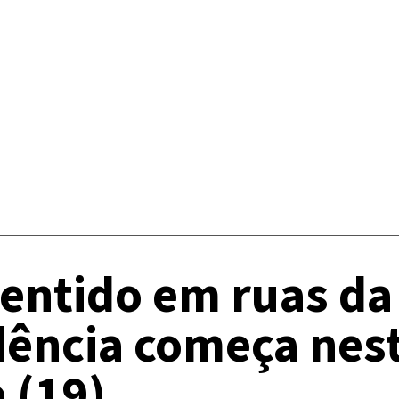
entido em ruas da
dência começa nes
 (19)