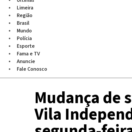
Últimas
Limeira
Região
Brasil
Mundo
Polícia
Esporte
Fama e TV
Anuncie
Fale Conosco
Mudança de s
Vila Indepen
segunda-feira