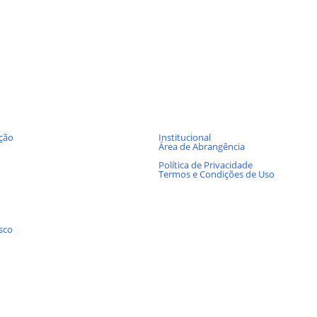
s por Seções
Melhor FM 82.9 FM
ção
Institucional
Área de Abrangência
Expediente
Política de Privacidade
Termos e Condições de Uso
Fique por dentro
sco
Acompanhe a Melhor FM 82.9 nas redes sociais