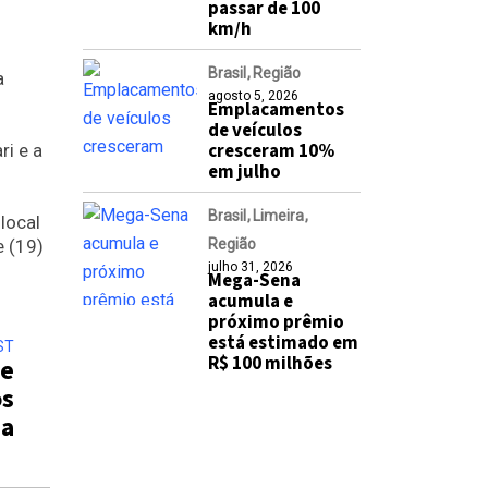
passar de 100
km/h
Brasil
Região
a
agosto 5, 2026
Emplacamentos
de veículos
cresceram 10%
ri e a
em julho
Brasil
Limeira
local
e (19)
Região
julho 31, 2026
Mega-Sena
acumula e
próximo prêmio
está estimado em
ST
R$ 100 milhões
de
os
na