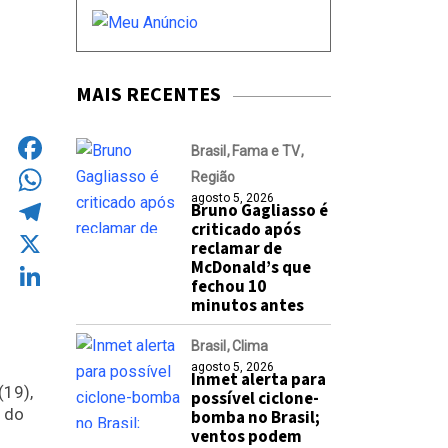
MAIS RECENTES
Brasil
Fama e TV
Região
Facebook
agosto 5, 2026
Bruno Gagliasso é
WhatsApp
criticado após
Telegram
reclamar de
McDonald’s que
X
fechou 10
minutos antes
LinkedIn
Brasil
Clima
agosto 5, 2026
Inmet alerta para
(19),
possível ciclone-
z do
bomba no Brasil;
ventos podem