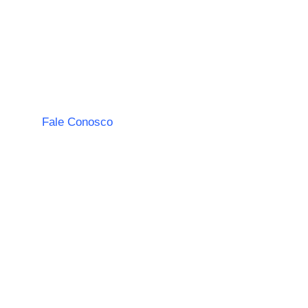
Fale Conosco
contato@melhorfm.com.br
(19) 3404-4000
Avenida Doutor Lauro Corrêa da Silva, 3240
Jardim do Lago
Limeira – SP
CEP 13481-631