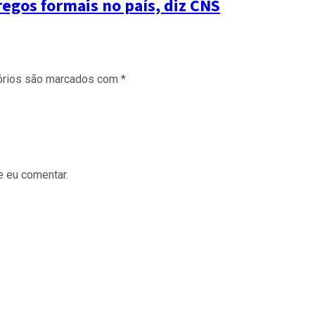
gos formais no país, diz CNS
órios são marcados com
*
e eu comentar.