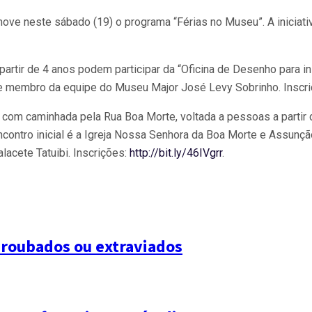
omove neste sábado (19) o programa “Férias no Museu”. A iniciati
artir de 4 anos podem participar da “Oficina de Desenho para ini
al e membro da equipe do Museu Major José Levy Sobrinho. Inscr
, com caminhada pela Rua Boa Morte, voltada a pessoas a partir 
ncontro inicial é a Igreja Nossa Senhora da Boa Morte e Assunçã
lacete Tatuibi. Inscrições:
http://bit.ly/46IVgrr
.
 roubados ou extraviados