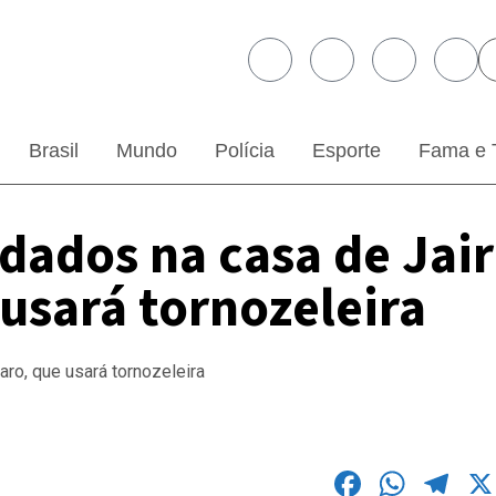
Brasil
Mundo
Polícia
Esporte
Fama e 
ados na casa de Jair
usará tornozeleira
Faceboo
What
Te