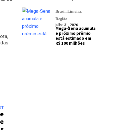
Brasil
Limeira
Região
julho 31, 2026
Mega-Sena acumula
e próximo prêmio
ota,
está estimado em
 das
R$ 100 milhões
ST
te
de
es