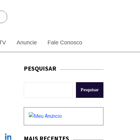
TV
Anuncie
Fale Conosco
PESQUISAR
Pesquisar
k
sApp
legram
X
LinkedIn
MAIS RECENTES