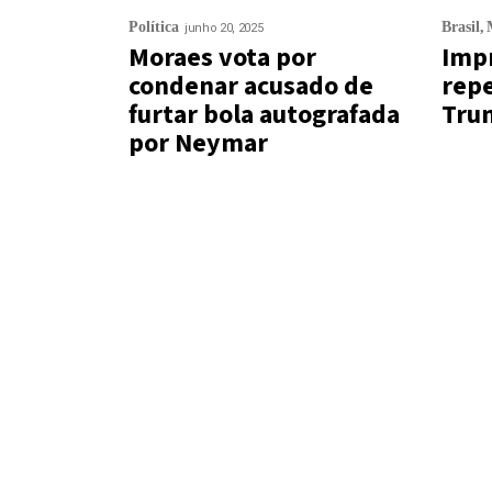
Política
Brasil
junho 20, 2025
Moraes vota por
Impr
condenar acusado de
repe
furtar bola autografada
Trum
por Neymar