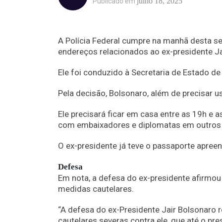
julho 18, 2025
Publicado em
A Polícia Federal cumpre na manhã desta s
endereços relacionados ao ex-presidente Ja
Ele foi conduzido à Secretaria de Estado de
Pela decisão, Bolsonaro, além de precisar usa
Ele precisará ficar em casa entre as 19h e 
com embaixadores e diplomatas em outros p
O ex-presidente já teve o passaporte apree
Defesa
Em nota, a defesa do ex-presidente afirmou 
medidas cautelares.
“A defesa do ex-Presidente Jair Bolsonaro
cautelares severas contra ele, que até o 