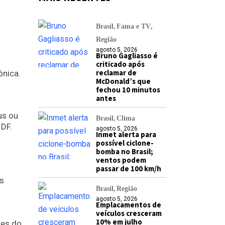
Brasil
Fama e TV
Região
agosto 5, 2026
Bruno Gagliasso é
criticado após
reclamar de
ônica.
McDonald’s que
fechou 10 minutos
antes
us ou
Brasil
Clima
DF.
agosto 5, 2026
Inmet alerta para
possível ciclone-
bomba no Brasil;
ventos podem
passar de 100 km/h
is
Brasil
Região
agosto 5, 2026
Emplacamentos de
s
veículos cresceram
10% em julho
ões do