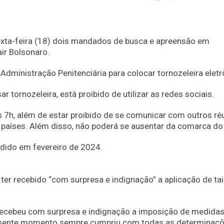
exta-feira (18) dois mandados de busca e apreensão em
ir Bolsonaro.
 Administração Penitenciária para colocar tornozeleira eletr
r tornozeleira, está proibido de utilizar as redes sociais.
as 7h, além de estar proibido de se comunicar com outros ré
aíses. Além disso, não poderá se ausentar da comarca do 
ndido em fevereiro de 2024.
ter recebido “com surpresa e indignação” a aplicação de ta
 recebeu com surpresa e indignação a imposição de medida
presente momento sempre cumpriu com todas as determinaç