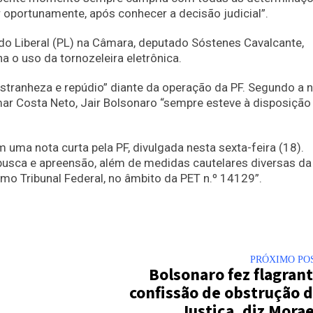
r oportunamente, após conhecer a decisão judicial”.
ido Liberal (PL) na Câmara, deputado Sóstenes Cavalcante,
 o uso da tornozeleira eletrônica.
tranheza e repúdio” diante da operação da PF. Segundo a n
mar Costa Neto, Jair Bolsonaro “sempre esteve à disposição
uma nota curta pela PF, divulgada nesta sexta-feira (18).
usca e apreensão, além de medidas cautelares diversas da
o Tribunal Federal, no âmbito da PET n.º 14129”.
PRÓXIMO PO
Bolsonaro fez flagran
confissão de obstrução 
Justiça, diz Mora