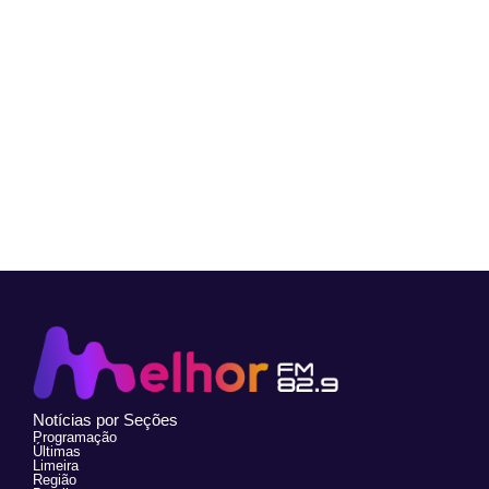
Notícias por Seções
Programação
Últimas
Limeira
Região