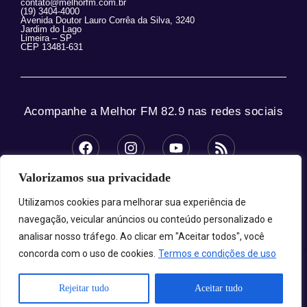
contato@melhorfm.com.br
(19) 3404-4000
Avenida Doutor Lauro Corrêa da Silva, 3240
Jardim do Lago
Limeira – SP
CEP 13481-631
Acompanhe a Melhor FM 82.9 nas redes sociais
Valorizamos sua privacidade
© 2025 Melhor FM 82.9 – Todos os direitos
reservados.
Utilizamos cookies para melhorar sua experiência de
navegação, veicular anúncios ou conteúdo personalizado e
analisar nosso tráfego. Ao clicar em "Aceitar todos", você
concorda com o uso de cookies.
Termos e condições de uso
Melhor FM 82.9 - A Sua Melhor Companhia!
Rejeitar tudo
Aceitar tudo
Carregando programa...