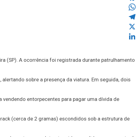
Fac
Wha
Tel
X
Link
ra (SP). A ocorrência foi registrada durante patrulhamento
 alertando sobre a presença da viatura. Em seguida, dois
va vendendo entorpecentes para pagar uma dívida de
crack (cerca de 2 gramas) escondidos sob a estrutura de