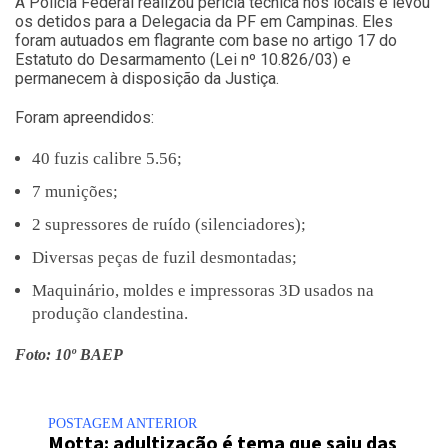
A Polícia Federal realizou perícia técnica nos locais e levou
os detidos para a Delegacia da PF em Campinas. Eles
foram autuados em flagrante com base no artigo 17 do
Estatuto do Desarmamento (Lei nº 10.826/03) e
permanecem à disposição da Justiça.
Foram apreendidos:
40 fuzis calibre 5.56;
7 munições;
2 supressores de ruído (silenciadores);
Diversas peças de fuzil desmontadas;
Maquinário, moldes e impressoras 3D usados na
produção clandestina.
Foto: 10º BAEP
POSTAGEM ANTERIOR
Motta: adultização é tema que saiu das