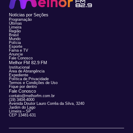
Notícias por Seções
Programação
Últimas
Limeira
Região
Brasil
Mundo
Polícia
Esporte
Fama e TV
Anuncie
Fale Conosco
Melhor FM 82.9 FM
Institucional
Área de Abrangência
Expediente
Política de Privacidade
Termos e Condições de Uso
Fique por dentro
Fale Conosco
contato@melhorfm.com.br
(19) 3404-4000
Avenida Doutor Lauro Corrêa da Silva, 3240
Jardim do Lago
Limeira – SP
CEP 13481-631