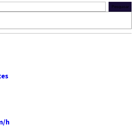
Pesquisar
tes
m/h