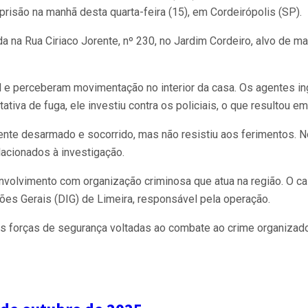
são na manhã desta quarta-feira (15), em Cordeirópolis (SP).
ada na Rua Ciriaco Jorente, nº 230, no Jardim Cordeiro, alvo d
e perceberam movimentação no interior da casa. Os agentes ingr
tativa de fuga, ele investiu contra os policiais, o que resultou e
ente desarmado e socorrido, mas não resistiu aos ferimentos. N
acionados à investigação.
 envolvimento com organização criminosa que atua na região. O c
ções Gerais (DIG) de Limeira, responsável pela operação.
as forças de segurança voltadas ao combate ao crime organizad