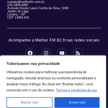
contato@melhorfm.com.br
(19) 3404-4000
Avenida Doutor Lauro Corrêa da Silva, 3240
Jardim do Lago
Limeira – SP
CEP 13481-631
Acompanhe a Melhor FM 82.9 nas redes sociais
Valorizamos sua privacidade
© 2025 Melhor FM 82.9 – Todos os direitos
reservados.
Utilizamos cookies para melhorar sua experiência de
navegação, veicular anúncios ou conteúdo personalizado e
analisar nosso tráfego. Ao clicar em "Aceitar todos", você
concorda com o uso de cookies.
Termos e condições de uso
Melhor FM 82.9 - A Sua Melhor Companhia!
Rejeitar tudo
Aceitar tudo
Carregando programa...