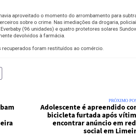
e havia aproveitado o momento do arrombamento para subtra
erceiros sobre o crime. Nas imediações da drogaria, policia
Everbaby (96 unidades) e quatro protetores solares Sundo
mente devolvidos à farmácia.
s recuperados foram restituídos ao comércio.
PRÓXIMO PO
rubam
Adolescente é apreendido c
bicicleta furtada após víti
eira
encontrar anúncio em re
social em Limei