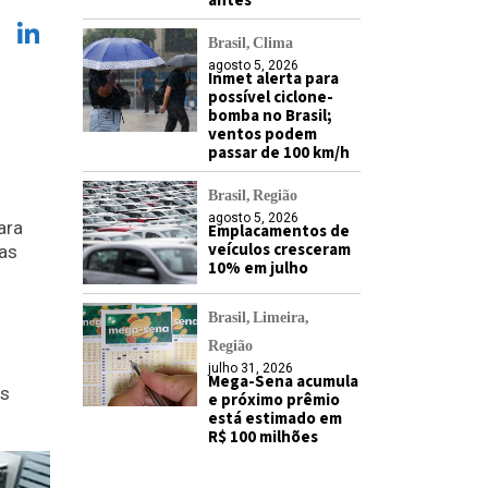
antes
k
sApp
legram
X
LinkedIn
Brasil
Clima
agosto 5, 2026
Inmet alerta para
possível ciclone-
bomba no Brasil;
ventos podem
passar de 100 km/h
Brasil
Região
agosto 5, 2026
ara
Emplacamentos de
veículos cresceram
 as
10% em julho
Brasil
Limeira
Região
julho 31, 2026
Mega-Sena acumula
es
e próximo prêmio
está estimado em
R$ 100 milhões