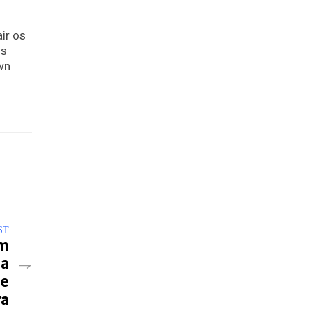
ir os
is
wn
ST
om
ma
de
ra