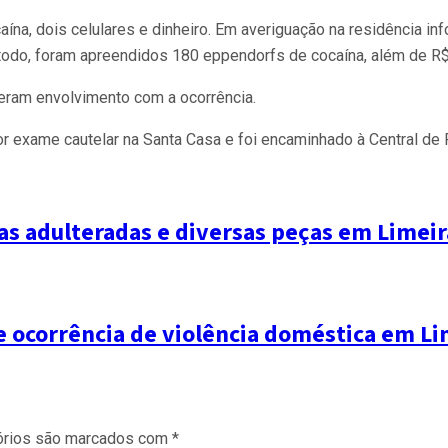
ína, dois celulares e dinheiro. Em averiguação na residência in
o, foram apreendidos 180 eppendorfs de cocaína, além de R$ 17
eram envolvimento com a ocorrência.
or exame cautelar na Santa Casa e foi encaminhado à Central de F
s adulteradas e diversas peças em Limeir
 ocorrência de violência doméstica em Li
órios são marcados com
*