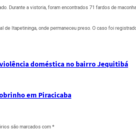
ado. Durante a vistoria, foram encontrados 71 fardos de maconha
l de Itapetininga, onde permaneceu preso. O caso foi registrado
iolência doméstica no bairro Jequitibá
sobrinho em Piracicaba
órios são marcados com
*