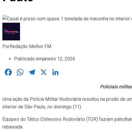
Por
Redação Melhor FM
Publicado em
janeiro 12, 2026
Facebook
WhatsApp
Telegram
X
LinkedIn
Policiais milit
Uma ação da Polícia Militar Rodoviária resultou na prisão de 
interior de São Paulo, no domingo (11).
Equipes do Tático Ostensivo Rodoviário (TOR) faziam patrulha
rebaixada.