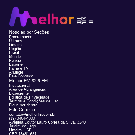
Notícias por Seções
Programação
Últimas
Limeira
Região
Brasil
Mundo
Polícia
Esporte
Fama e TV
Anuncie
Fale Conosco
Melhor FM 82.9 FM
Institucional
Área de Abrangência
Expediente
Política de Privacidade
Termos e Condições de Uso
Fique por dentro
Fale Conosco
contato@melhorfm.com.br
(19) 3404-4000
Avenida Doutor Lauro Corrêa da Silva, 3240
Jardim do Lago
Limeira – SP
CEP 13481-631