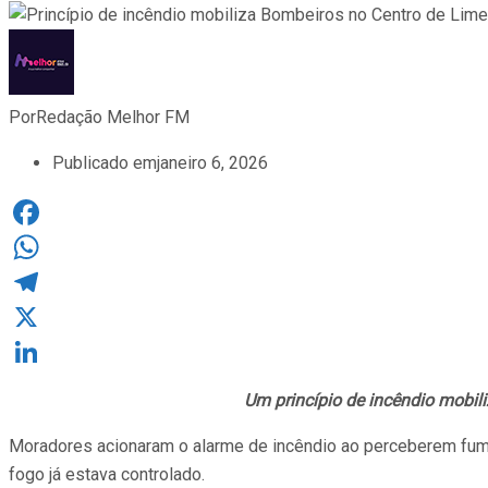
Por
Redação Melhor FM
Publicado em
janeiro 6, 2026
Facebook
WhatsApp
Telegram
X
LinkedIn
Um princípio de incêndio mobili
Moradores acionaram o alarme de incêndio ao perceberem fuma
fogo já estava controlado.