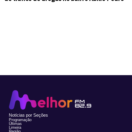
Notícias por Seções
Programação
Últimas
Limeira
Região