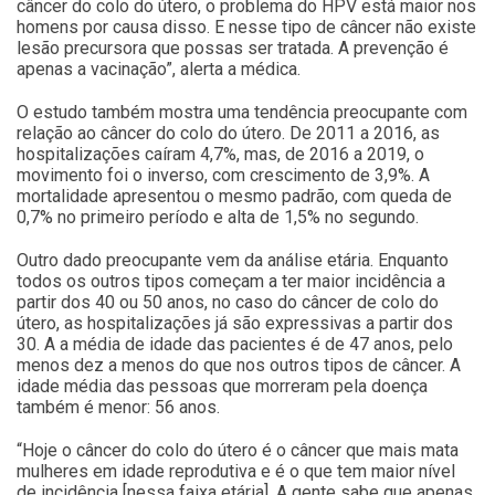
câncer do colo do útero, o problema do HPV está maior nos
homens por causa disso. E nesse tipo de câncer não existe
lesão precursora que possas ser tratada. A prevenção é
apenas a vacinação”, alerta a médica.
O estudo também mostra uma tendência preocupante com
relação ao câncer do colo do útero. De 2011 a 2016, as
hospitalizações caíram 4,7%, mas, de 2016 a 2019, o
movimento foi o inverso, com crescimento de 3,9%. A
mortalidade apresentou o mesmo padrão, com queda de
0,7% no primeiro período e alta de 1,5% no segundo.
Outro dado preocupante vem da análise etária. Enquanto
todos os outros tipos começam a ter maior incidência a
partir dos 40 ou 50 anos, no caso do câncer de colo do
útero, as hospitalizações já são expressivas a partir dos
30. A a média de idade das pacientes é de 47 anos, pelo
menos dez a menos do que nos outros tipos de câncer. A
idade média das pessoas que morreram pela doença
também é menor: 56 anos.
“Hoje o câncer do colo do útero é o câncer que mais mata
mulheres em idade reprodutiva e é o que tem maior nível
de incidência [nessa faixa etária]. A gente sabe que apenas