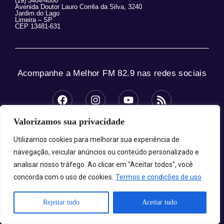
(19) 3404-4000
Avenida Doutor Lauro Corrêa da Silva, 3240
Jardim do Lago
Limeira – SP
CEP 13481-631
Acompanhe a Melhor FM 82.9 nas redes sociais
Valorizamos sua privacidade
© 2025 Melhor FM 82.9 – Todos os direitos
reservados.
Utilizamos cookies para melhorar sua experiência de
navegação, veicular anúncios ou conteúdo personalizado e
analisar nosso tráfego. Ao clicar em "Aceitar todos", você
concorda com o uso de cookies.
Termos e condições de uso
Melhor FM 82.9 - A Sua Melhor Companhia!
Rejeitar tudo
Aceitar tudo
Carregando programa...