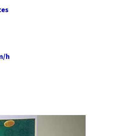
tes
m/h