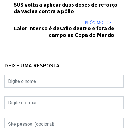
SUS volta a aplicar duas doses de reforço
da vacina contra a pólio
PRÓXIMO POST
Calor intenso é desafio dentro e fora de
campo na Copa do Mundo
DEIXE UMA RESPOSTA