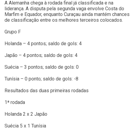
A Alemanha chega à rodada final já classificada e na
liderança. A disputa pela segunda vaga envolve Costa do
Marfim e Equador, enquanto Curaçau ainda mantém chances
de classificação entre os melhores terceiros colocados.
Grupo F
Holanda – 4 pontos; saldo de gols: 4
Japão – 4 pontos; saldo de gols: 4
Suécia – 3 pontos; saldo de gols: 0
Tunísia – 0 ponto; saldo de gols: -8
Resultados das duas primeiras rodadas
1ª rodada
Holanda 2 x 2 Japão
Suécia 5 x 1 Tunísia