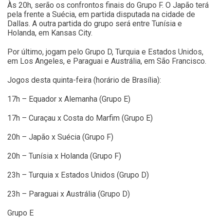
Às 20h, serão os confrontos finais do Grupo F. O Japão terá
pela frente a Suécia, em partida disputada na cidade de
Dallas. A outra partida do grupo será entre Tunísia e
Holanda, em Kansas City.
Por último, jogam pelo Grupo D, Turquia e Estados Unidos,
em Los Angeles, e Paraguai e Austrália, em São Francisco.
Jogos desta quinta-feira (horário de Brasília):
17h – Equador x Alemanha (Grupo E)
17h – Curaçau x Costa do Marfim (Grupo E)
20h – Japão x Suécia (Grupo F)
20h – Tunísia x Holanda (Grupo F)
23h – Turquia x Estados Unidos (Grupo D)
23h – Paraguai x Austrália (Grupo D)
Grupo E