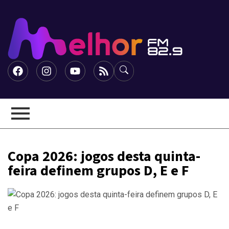
Copa 2026: jogos desta quinta-
feira definem grupos D, E e F