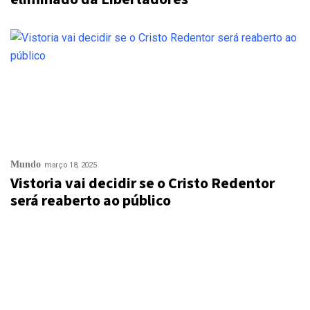
Mundo
março 18, 2025
Vistoria vai decidir se o Cristo Redentor
será reaberto ao público