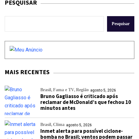
PESQUISAR
Pesquisar
MAIS RECENTES
Brasil
Fama e TV
Região
agosto 5, 2026
Bruno Gagliasso é criticado após
reclamar de McDonald’s que fechou 10
minutos antes
Brasil
Clima
agosto 5, 2026
Inmet alerta para possível ciclone-
bomba no Brasil; ventos podem passar