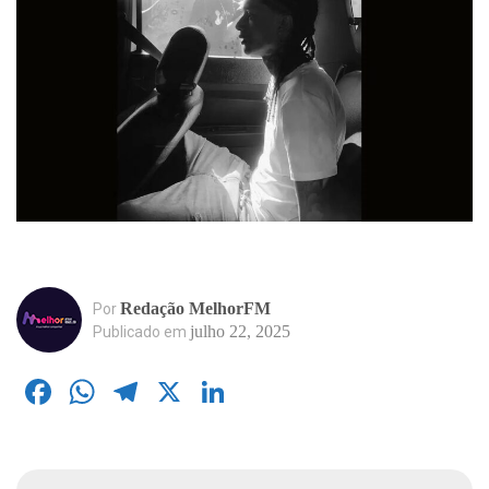
Redação MelhorFM
Por
julho 22, 2025
Publicado em
Facebook
WhatsApp
Telegram
X
LinkedIn