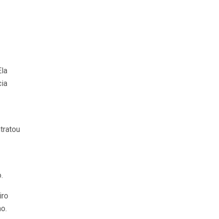
Ela
cia
tratou
.
iro
o.