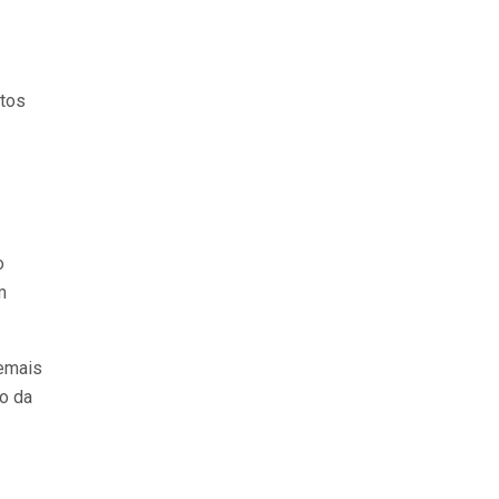
ntos
o
m
emais
o da