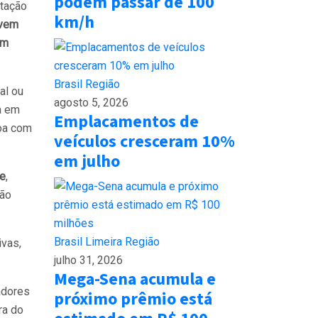
podem passar de 100
atação
km/h
evem
em
Brasil
Região
al ou
agosto 5, 2026
a em
Emplacamentos de
soa com
veículos cresceram 10%
em julho
me
,
ção
Brasil
Limeira
Região
ivas,
julho 31, 2026
Mega-Sena acumula e
adores
próximo prêmio está
ra do