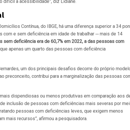
 difícil a acessibilidade”, diz Lidiane.
al
micílios Contínua, do IBGE, há uma diferença superior a 34 po
s com e sem deficiência em idade de trabalhar ─ mais de 14
s sem deficiência era de 60,7% em 2022, a das pessoas com
a que apenas um quarto das pessoas com deficiência
Bernardes, um dos principais desafios decorre do próprio model
 ao preconceito, contribui para a marginalização das pessoas co
 mais dispendiosas ou menos produtivas em comparação aos d
e de inclusão de pessoas com deficiências mais severas por mei
ratando pessoas com deficiências leves, que exigem menos
m mais recursos”, afirmou a pesquisadora.