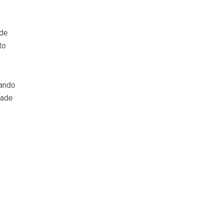
 de
to
nando
dade