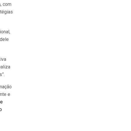
a, com
atégias
ional,
 dele
iva
caliza
s”.
rmação
nte e
de
o