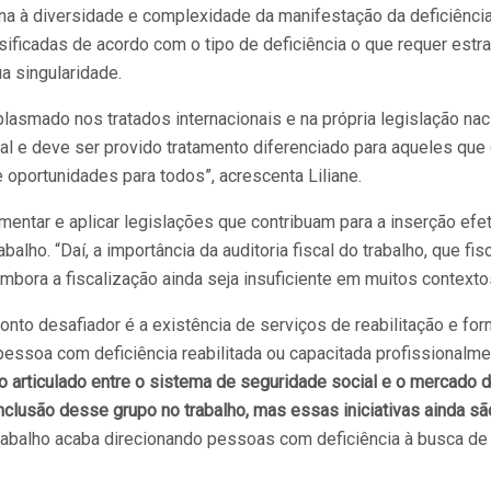
ona à diversidade e complexidade da manifestação da deficiênci
rsificadas de acordo com o tipo de deficiência o que requer estr
a singularidade.
 plasmado nos tratados internacionais e na própria legislação nac
ial e deve ser provido tratamento diferenciado para aqueles que
 oportunidades para todos”, acrescenta Liliane.
mentar e aplicar legislações que contribuam para a inserção efet
lho. “Daí, a importância da auditoria fiscal do trabalho, que fis
bora a fiscalização ainda seja insuficiente em muitos contexto
nto desafiador é a existência de serviços de reabilitação e fo
 pessoa com deficiência reabilitada ou capacitada profissionalme
o articulado entre o sistema de seguridade social e o mercado 
inclusão desse grupo no trabalho, mas essas iniciativas ainda sã
rabalho acaba direcionando pessoas com deficiência à busca de