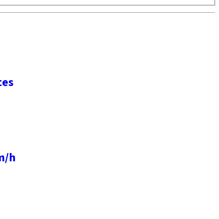
tes
m/h