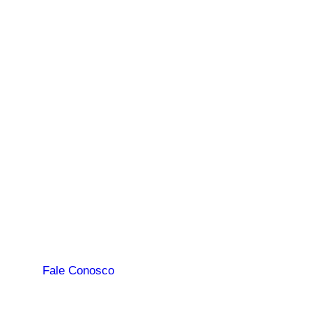
Fale Conosco
contato@melhorfm.com.br
(19) 3404-4000
Avenida Doutor Lauro Corrêa da Silva, 3240
Jardim do Lago