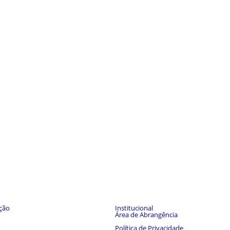
s por Seções
Melhor FM 82.9 FM
ção
Institucional
Área de Abrangência
Expediente
Política de Privacidade