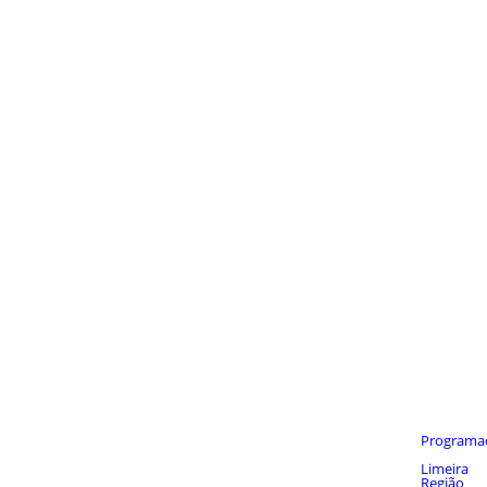
Notícia
Programa
Últimas
Limeira
Região