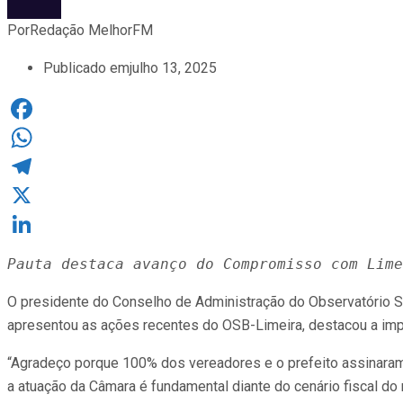
Por
Redação MelhorFM
Publicado em
julho 13, 2025
Facebook
WhatsApp
Telegram
X
LinkedIn
Pauta destaca avanço do Compromisso com Lime
O presidente do Conselho de Administração do Observatório Soci
apresentou as ações recentes do OSB-Limeira, destacou a impo
“Agradeço porque 100% dos vereadores e o prefeito assinaram 
a atuação da Câmara é fundamental diante do cenário fiscal d