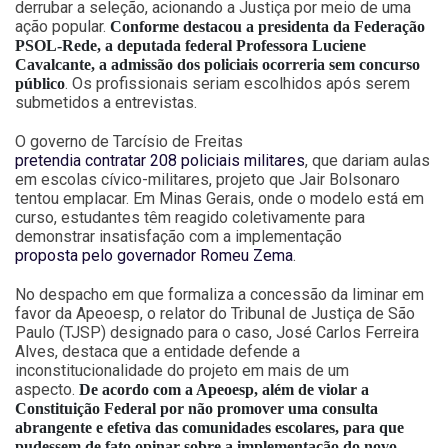
derrubar a seleção, acionando a Justiça por meio de uma
ação popular.
Conforme destacou a presidenta da Federação
PSOL-Rede, a deputada federal Professora Luciene
Cavalcante, a admissão dos policiais ocorreria sem concurso
. Os profissionais seriam escolhidos após serem
público
submetidos a entrevistas.
O governo de Tarcísio de Freitas
pretendia contratar 208 policiais militares
, que dariam aulas
em escolas cívico-militares, projeto que Jair Bolsonaro
tentou emplacar. Em Minas Gerais, onde o modelo está em
curso, estudantes têm reagido coletivamente para
demonstrar insatisfação com a implementação
proposta pelo governador Romeu Zema
.
No despacho em que formaliza a concessão da liminar em
favor da Apeoesp, o relator do Tribunal de Justiça de São
Paulo (TJSP) designado para o caso, José Carlos Ferreira
Alves, destaca que a entidade defende a
inconstitucionalidade do projeto em mais de um
aspecto.
De acordo com a Apeoesp, além de violar a
Constituição Federal por não promover uma consulta
abrangente e efetiva das comunidades escolares, para que
pudessem de fato opinar sobre a implementação do novo