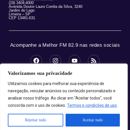
(19) 3404-4000
Avenida Doutor Lauro Corrêa da Silva, 3240
Jardim do Lago
Limeira – SP
CEP 13481-631
Acompanhe a Melhor FM 82.9 nas redes sociais
Valorizamos sua privacidade
© 2025 Melhor FM 82.9 – Todos os direitos
reservados.
Utilizamos cookies para melhorar sua experiência de
navegação, veicular anúncios ou conteúdo personalizado e
analisar nosso tráfego. Ao clicar em "Aceitar todos", você
concorda com o uso de cookies.
Termos e condições de uso
Melhor FM 82.9 - A Sua Melhor Companhia!
Rejeitar tudo
Aceitar tudo
Carregando programa...