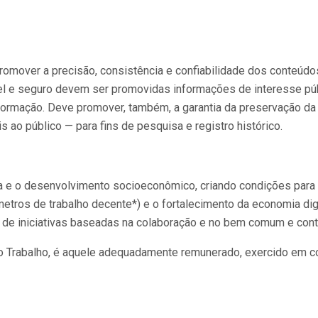
 promover a precisão, consistência e confiabilidade dos conteú
 e seguro devem ser promovidas informações de interesse públi
formação. Deve promover, também, a garantia da preservação d
ao público — para fins de pesquisa e registro histórico.
a e o desenvolvimento socioeconômico, criando condições para a
etros de trabalho decente*) e o fortalecimento da economia dig
 de iniciativas baseadas na colaboração e no bem comum e contri
do Trabalho, é aquele adequadamente remunerado, exercido em c