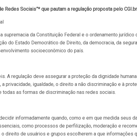
e Redes Sociais”* que pautam a regulação proposta pelo CGI.br
al
 supremacia da Constituição Federal e o ordenamento jurídico do
roteção do Estado Democrático de Direito, da democracia, da seg
esenvolvimento socioeconômico do país.
s. A regulação deve assegurar a proteção da dignidade humana e
a privacidade, igualdade, o direito a não discriminação e à prot
 e todas as formas de discriminação nas redes sociais.
 decidir informadamente quando, como e em que medida seus d
ssenciais, como processos de perfilização, moderação e recom
m o direito de usuários e grupos escolherem a que informações