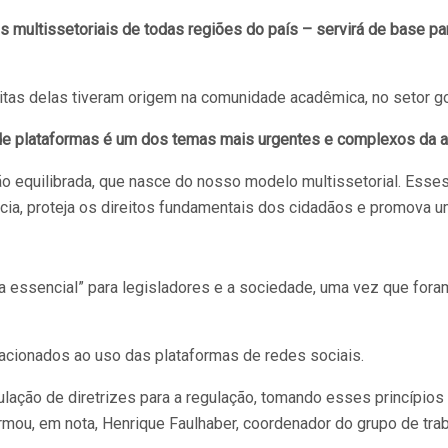
ões multissetoriais de todas regiões do país – servirá de base pa
tas delas tiveram origem na comunidade acadêmica, no setor gov
 de plataformas é um dos temas mais urgentes e complexos da a
ão equilibrada, que nasce do nosso modelo multissetorial. Esses
cia, proteja os direitos fundamentais dos cidadãos e promova u
a essencial” para legisladores e a sociedade, uma vez que fora
lacionados ao uso das plataformas de redes sociais.
ulação de diretrizes para a regulação, tomando esses princípios
formou, em nota, Henrique Faulhaber, coordenador do grupo de tr