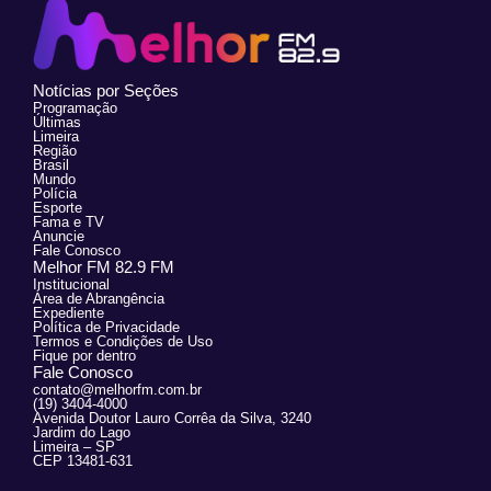
Notícias por Seções
Programação
Últimas
Limeira
Região
Brasil
Mundo
Polícia
Esporte
Fama e TV
Anuncie
Fale Conosco
Melhor FM 82.9 FM
Institucional
Área de Abrangência
Expediente
Política de Privacidade
Termos e Condições de Uso
Fique por dentro
Fale Conosco
contato@melhorfm.com.br
(19) 3404-4000
Avenida Doutor Lauro Corrêa da Silva, 3240
Jardim do Lago
Limeira – SP
CEP 13481-631