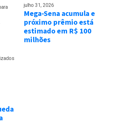
julho 31, 2026
para
Mega-Sena acumula e
próximo prêmio está
o
estimado em R$ 100
milhões
nizados
ueda
a