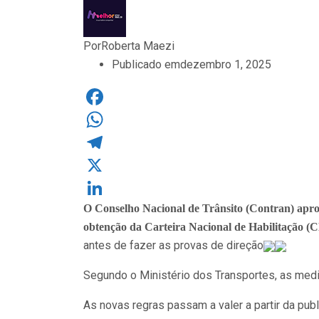
Por
Roberta Maezi
Publicado em
dezembro 1, 2025
Facebook
WhatsApp
Telegram
X
O Conselho Nacional de Trânsito (Contran) aprovo
LinkedIn
obtenção da Carteira Nacional de Habilitação (
antes de fazer as provas de direção
Segundo o Ministério dos Transportes, as med
As novas regras passam a valer a partir da publ