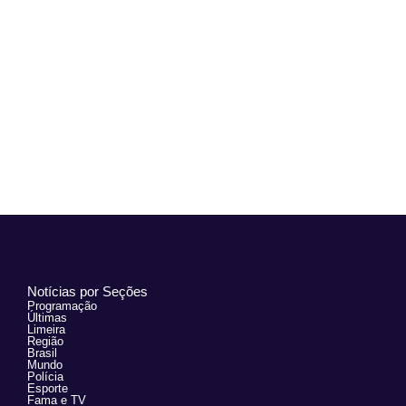
Notícias por Seções
Programação
Últimas
Limeira
Região
Brasil
Mundo
Polícia
Esporte
Fama e TV