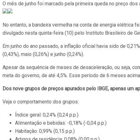
O mês de junho foi marcado pela primeira queda no preço dos a
No entanto, a bandeira vermelha na conta de energia elétrica 
divulgado nesta quinta-feira (10) pelo Instituto Brasileiro de Ge
Em junho do ano passado, a inflação oficial havia sido de 0,
(0,43%), maio (0,26%) e junho (0,24%).
Apesar da sequência de meses de desaceleração, ou seja, com
meta do governo, de até 4,5%. Esse período de 6 meses acima 
Dos nove grupos de preços apurados pelo IBGE, apenas um apre
Veja o comportamento dos grupos:
Índice geral: 0,24% (0,24 p.p.)
Alimentação e bebidas: -0,18% (-0,04 p.p.)
Habitação: 0,99% (0,15 p.p.)
Artigos de residência: 0,08% (0,00 p.p.)