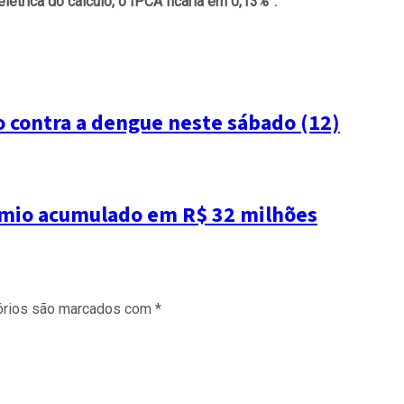
étrica do cálculo, o IPCA ficaria em 0,13%”.
o contra a dengue neste sábado (12)
rêmio acumulado em R$ 32 milhões
órios são marcados com
*